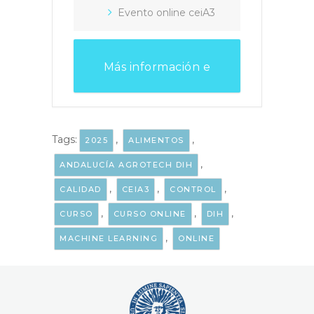
Evento online ceiA3
Más información e
inscripciones
Tags:
,
,
2025
ALIMENTOS
,
ANDALUCÍA AGROTECH DIH
,
,
,
CALIDAD
CEIA3
CONTROL
,
,
,
CURSO
CURSO ONLINE
DIH
,
MACHINE LEARNING
ONLINE