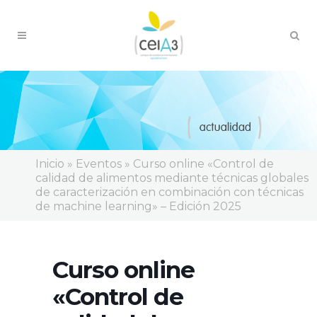
Inicio
»
Eventos
»
Curso online «Control de
calidad de alimentos mediante técnicas globales
de caracterización en combinación con técnicas
de machine learning» – Edición 2025
Curso online
«Control de