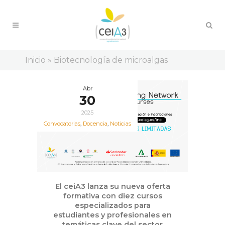
Inicio
»
Biotecnología de microalgas
Abr
30
2025
Convocatorias
,
Docencia
,
Noticias
El ceiA3 lanza su nueva oferta
formativa con diez cursos
especializados para
estudiantes y profesionales en
temáticas clave del sector