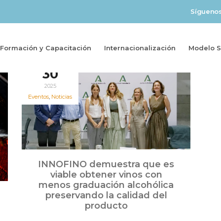
Sígueno
Formación y Capacitación
Internacionalización
Modelo So
Jun
30
2025
Eventos
,
Noticias
INNOFINO demuestra que es
viable obtener vinos con
menos graduación alcohólica
preservando la calidad del
producto