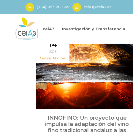
(+34) 957 21 3069
ceia3@ceia3.es
Inicio
»
Cata
ceiA3
Investigación y Transferencia
Jul
14
2025
Ciencia
,
Noticias
INNOFINO: Un proyecto que
impulsa la adaptación del vino
fino tradicional andaluz a las