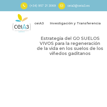
(+34) 957 21 3069
ceia3@ceia3.es
Inicio
»
Viñedo
ceiA3
Investigación y Transferencia
Abr
Webinario ceiA3-INNOVAGRO:
12
Estrategia del GO SUELOS
2023
VIVOS para la regeneración
de la vida en los suelos de los
viñedos gaditanos