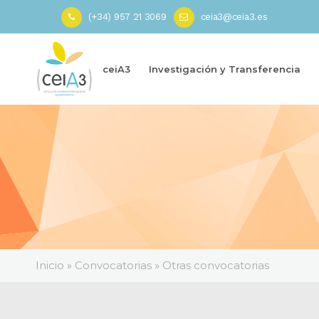
(+34) 957 21 3069
ceia3@ceia3.es
ceiA3
Investigación y Transferencia
Inicio
»
Convocatorias
»
Otras convocatorias