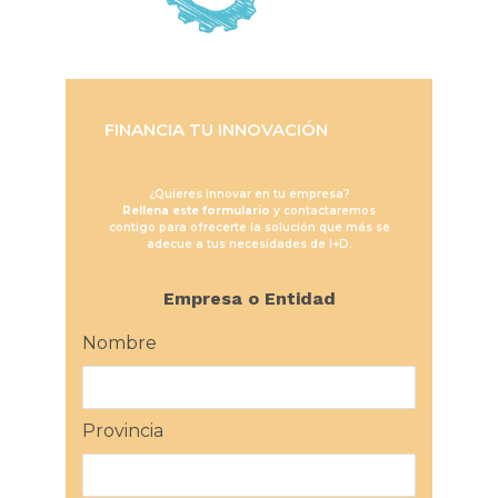
FINANCIA TU INNOVACIÓN
¿Quieres innovar en tu empresa?
Rellena este formulario
y contactaremos
contigo para ofrecerte la solución que más se
adecue a tus necesidades de I+D.
Empresa o Entidad
Nombre
Provincia