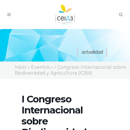
Inicio
»
Eventos
»
I Congreso Internacional sobre
Biodiversidad y Agricultura (ICBA)
I Congreso
Internacional
sobre