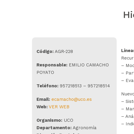
Hi
Línea
Código:
AGR-228
Recurs
Responsable:
EMILIO CAMACHO
– Mod
POYATO
– Par
– Eva
Teléfono:
957218513 – 957218514
Nuevo
Email:
ecamacho@uco.es
– Sis
Web:
VER WEB
– Man
– Aná
Organismo:
UCO
– Ind
Departamento:
Agronomía