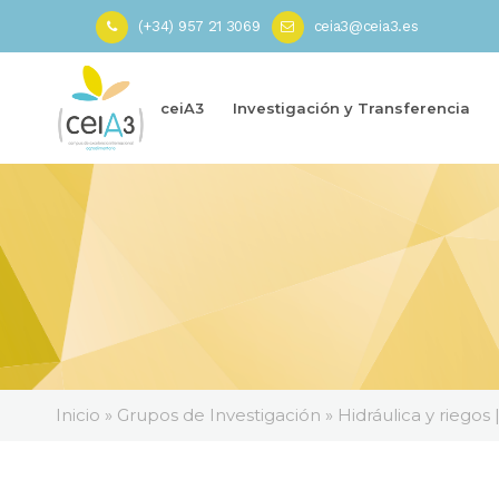
(+34) 957 21 3069
ceia3@ceia3.es
ceiA3
Investigación y Transferencia
Inicio » Grupos de Investigación » Hidráulica y riego