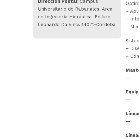
Dirección Postal:
Campus
Optim
Universitario de Rabanales. Area
– Apl
de Ingeniería Hidráulica. Edificio
– Inte
Leonardo Da Vinci. 14071-Cordoba
– Med
Siste
– Dis
– Cont
Maste
—
Equip
—
Línea
—
Línea