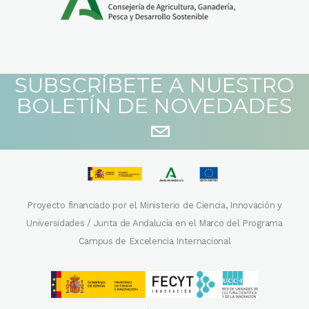
SUBSCRÍBETE A NUESTRO
BOLETÍN DE NOVEDADES
Proyecto financiado por el Ministerio de Ciencia, Innovación y
Universidades / Junta de Andalucía en el Marco del Programa
Campus de Excelencia Internacional