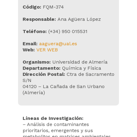
Código:
FQM-374
Responsable:
Ana Agüera López
Teléfono:
(+34) 950 015531
Email:
aaguera@ual.es
Web:
VER WEB
Organismo:
Universidad de Almería
Departamento:
Química y Física
Dirección Postal:
Ctra de Sacramento
S/N
04120 – La Cañada de San Urbano
(Almería)
Líneas de Investigación:
– Análisis de contaminantes
prioritarios, emergentes y sus
metabolitos en matrices ambientales