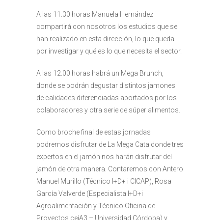
A las 11.30 horas Manuela Hernández
compartirá con nosotros los estudios que se
han realizado en esta dirección, lo que queda
por investigar y qué es lo que necesita el sector.
A las 12.00 horas habrá un Mega Brunch,
donde se podrán degustar distintos jamones
de calidades diferenciadas aportados por los
colaboradores y otra serie de súper alimentos.
Como broche final de estas jornadas
podremos disfrutar de La Mega Cata donde tres
expertos en el jamón nos harán disfrutar del
jamón de otra manera. Contaremos con Antero
Manuel Murillo (Técnico I+D+ i CICAP), Rosa
García Valverde (Especialista I+D+i
Agroalimentación y Técnico Oficina de
Proyectos ceiA3 – Universidad Córdoba) y