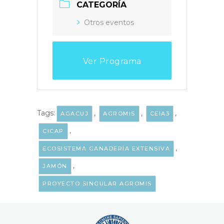
CATEGORÍA
Otros eventos
Ver Programa
Tags:
,
,
,
AGACUJ
AGROMIS
CEIA3
,
CICAP
,
ECOSISTEMA GANADERÍA EXTENSIVA
,
JAMÓN
PROYECTO SINGULAR AGROMIS