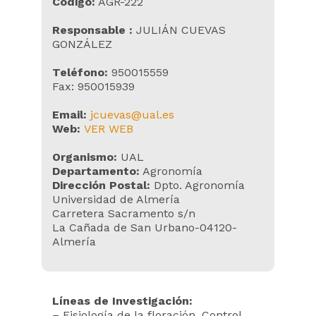
Código:
AGR-222
Responsable
:
JULIÁN CUEVAS
GONZÁLEZ
Teléfono:
950015559
Fax: 950015939
Email:
jcuevas@ual.es
Web:
VER WEB
Organismo:
UAL
Departamento:
Agronomía
Dirección Postal:
Dpto. Agronomía
Universidad de Almería
Carretera Sacramento s/n
La Cañada de San Urbano-04120-
Almería
Líneas de Investigación:
– Fisiología de la floración. Control