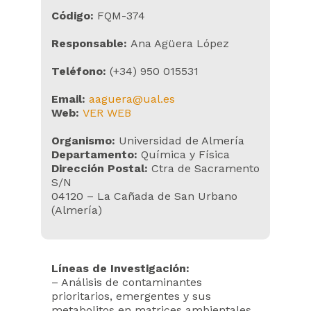
Código:
FQM-374
Responsable:
Ana Agüera López
Teléfono:
(+34) 950 015531
Email:
aaguera@ual.es
Web:
VER WEB
Organismo:
Universidad de Almería
Departamento:
Química y Física
Dirección Postal:
Ctra de Sacramento
S/N
04120 – La Cañada de San Urbano
(Almería)
Líneas de Investigación:
– Análisis de contaminantes
prioritarios, emergentes y sus
metabolitos en matrices ambientales