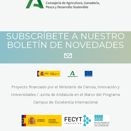
SUBSCRÍBETE A NUESTRO
BOLETÍN DE NOVEDADES
Proyecto financiado por el Ministerio de Ciencia, Innovación y
Universidades / Junta de Andalucía en el Marco del Programa
Campus de Excelencia Internacional