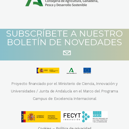
SUBSCRÍBETE A NUESTRO
BOLETÍN DE NOVEDADES
Proyecto financiado por el Ministerio de Ciencia, Innovación y
Universidades / Junta de Andalucía en el Marco del Programa
Campus de Excelencia Internacional
Cookies
–
Política de privacidad