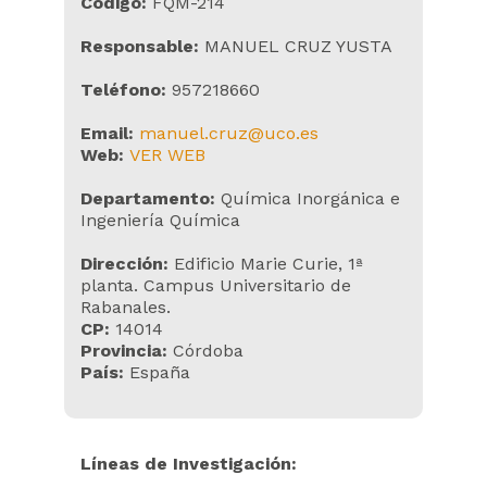
Código:
FQM-214
Responsable:
MANUEL CRUZ YUSTA
Teléfono:
957218660
Email:
manuel.cruz@uco.es
Web:
VER WEB
Departamento:
Química Inorgánica e
Ingeniería Química
Dirección:
Edificio Marie Curie, 1ª
planta. Campus Universitario de
Rabanales.
CP:
14014
Provincia:
Córdoba
País:
España
Líneas de Investigación: