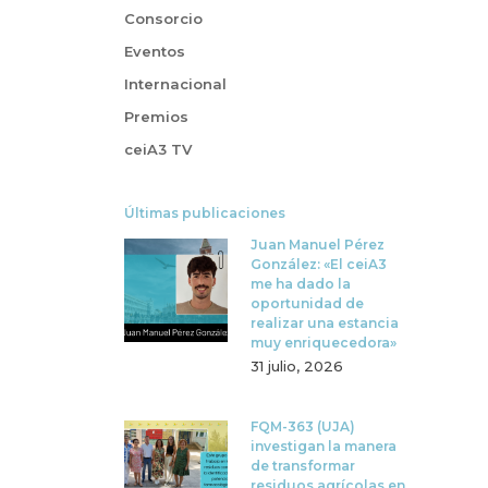
Consorcio
Eventos
Internacional
Premios
ceiA3 TV
Últimas publicaciones
Juan Manuel Pérez
González: «El ceiA3
me ha dado la
oportunidad de
realizar una estancia
muy enriquecedora»
31 julio, 2026
FQM-363 (UJA)
investigan la manera
de transformar
residuos agrícolas en