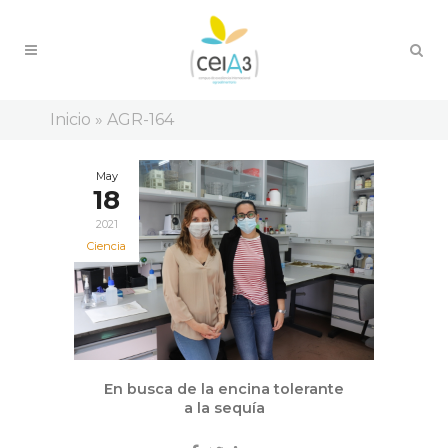
Inicio
»
AGR-164
May
18
2021
Ciencia
En busca de la encina tolerante
a la sequía