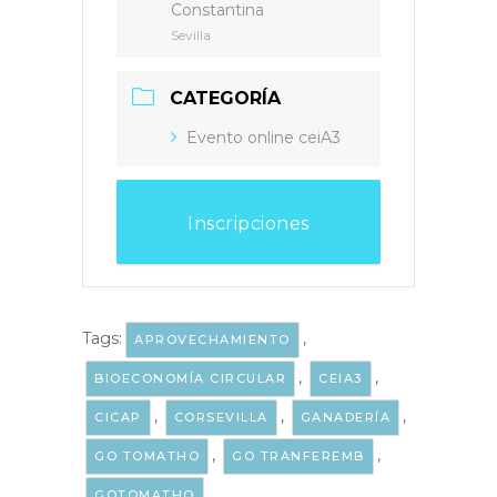
Constantina
Sevilla
CATEGORÍA
Evento online ceiA3
Inscripciones
Tags:
,
APROVECHAMIENTO
,
,
BIOECONOMÍA CIRCULAR
CEIA3
,
,
,
CICAP
CORSEVILLA
GANADERÍA
,
,
GO TOMATHO
GO TRANFEREMB
,
GOTOMATHO