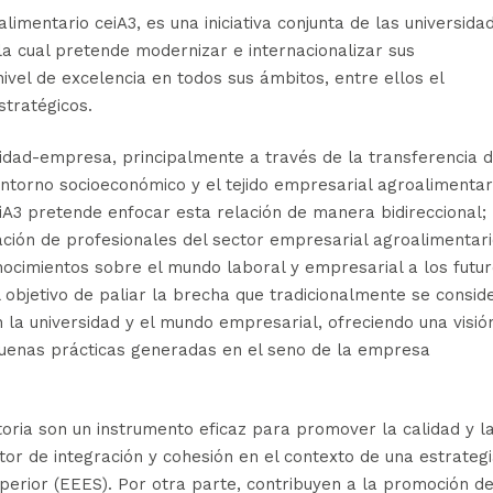
imentario ceiA3, es una iniciativa conjunta de las universida
la cual pretende modernizar e internacionalizar sus
ivel de excelencia en todos sus ámbitos, entre ellos el
stratégicos.
dad-empresa, principalmente a través de la transferencia d
entorno socioeconómico y el tejido empresarial agroalimentar
 ceiA3 pretende enfocar esta relación de manera bidireccional;
ción de profesionales del sector empresarial agroalimentar
nocimientos sobre el mundo laboral y empresarial a los futu
 objetivo de paliar la brecha que tradicionalmente se consid
 la universidad y el mundo empresarial, ofreciendo una visió
 buenas prácticas generadas en el seno de la empresa
oria son un instrumento eficaz para promover la calidad y l
tor de integración y cohesión en el contexto de una estrateg
perior (EEES). Por otra parte, contribuyen a la promoción d