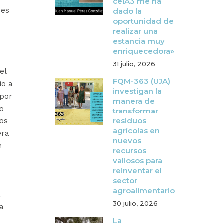
ceiA3 me ha
des
dado la
oportunidad de
realizar una
estancia muy
enriquecedora»
31 julio, 2026
el
FQM-363 (UJA)
io a
investigan la
 por
manera de
io
transformar
residuos
ros
agrícolas en
era
nuevos
n
recursos
valiosos para
reinventar el
sector
agroalimentario
a
30 julio, 2026
ia
e
La