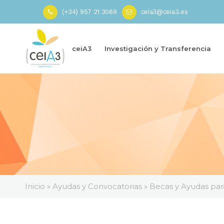
(+34) 957 21 3069
ceia3@ceia3.es
ceiA3
Investigación y Transferencia
Inicio
»
Ayudas y Convocatorias
»
Becas y Ayudas par