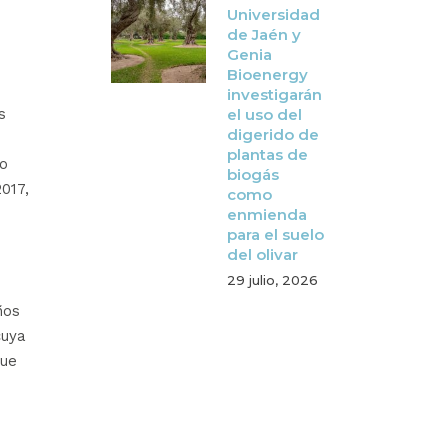
Universidad
de Jaén y
Genia
Bioenergy
investigarán
el uso del
s
digerido de
plantas de
mo
biogás
017,
como
enmienda
para el suelo
del olivar
29 julio, 2026
ños
cuya
que