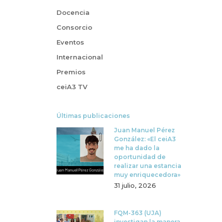
Docencia
Consorcio
Eventos
Internacional
Premios
ceiA3 TV
Últimas publicaciones
Juan Manuel Pérez
González: «El ceiA3
me ha dado la
oportunidad de
realizar una estancia
muy enriquecedora»
31 julio, 2026
FQM-363 (UJA)
investigan la manera