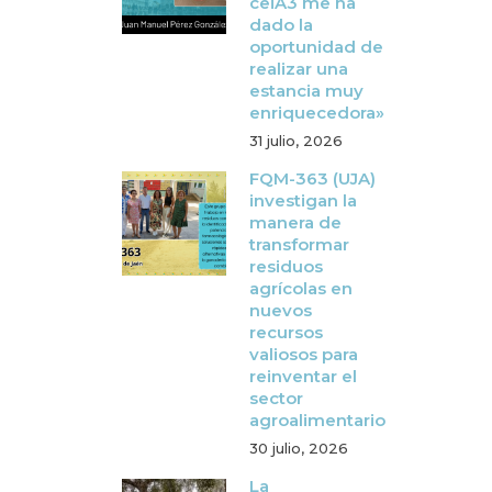
ceiA3 me ha
dado la
oportunidad de
realizar una
estancia muy
enriquecedora»
31 julio, 2026
FQM-363 (UJA)
investigan la
manera de
transformar
residuos
agrícolas en
nuevos
recursos
valiosos para
reinventar el
sector
agroalimentario
30 julio, 2026
La