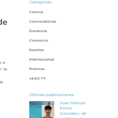
Categorías
Ciencia
de
Convocatorias
Docencia
Consorcio
Eventos
Internacional
y a
r la
Premios
ceiA3 TV
de
Últimas publicaciones
Juan Manuel
Pérez
González: «El