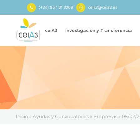
(+34) 957 21 3069
ceia3@ceia3.es
ceiA3
Investigación y Transferencia
Inicio
»
Ayudas y Convocatorias
»
Empresas
»
05/07/2