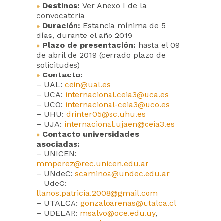
Destinos:
Ver Anexo I de la
convocatoria
Duración:
Estancia mínima de 5
días, durante el año 2019
Plazo de presentación:
hasta el 09
de abril de 2019 (cerrado plazo de
solicitudes)
Contacto:
– UAL:
cein@ual.es
– UCA:
internacional.ceia3@uca.es
– UCO:
internacional-ceia3@uco.es
– UHU:
drinter05@sc.uhu.es
– UJA:
internacional.ujaen@ceia3.es
Contacto universidades
asociadas:
– UNICEN:
mmperez@rec.unicen.edu.ar
– UNdeC:
scaminoa@undec.edu.ar
– UdeC:
llanos.patricia.2008@gmail.com
– UTALCA:
gonzaloarenas@utalca.cl
– UDELAR:
msalvo@oce.edu.uy
,