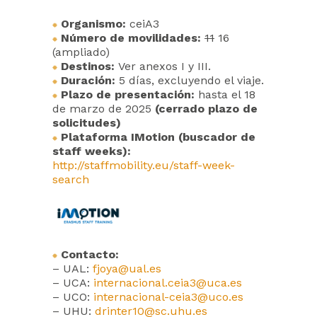
Organismo:
ceiA3
Número de movilidades:
11
16
(ampliado)
Destinos:
Ver anexos I y III.
Duración:
5 días, excluyendo el viaje.
Plazo de presentación:
hasta el 18
de marzo de 2025
(cerrado plazo de
solicitudes)
Plataforma IMotion (buscador de
staff weeks):
http://staffmobility.eu/staff-week-
search
Contacto:
– UAL:
fjoya@ual.es
– UCA:
internacional.ceia3@uca.es
– UCO:
internacional-ceia3@uco.es
– UHU:
drinter10@sc.uhu.es