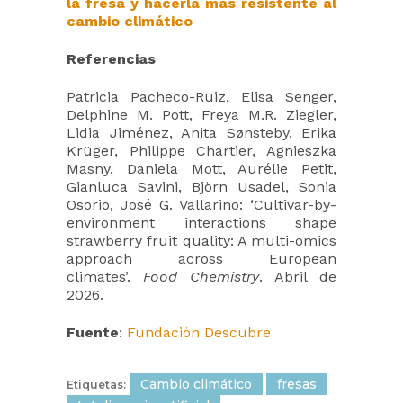
la fresa y hacerla más resistente al
cambio climático
Referencias
Patricia Pacheco-Ruiz, Elisa Senger,
Delphine M. Pott, Freya M.R. Ziegler,
Lidia Jiménez, Anita Sønsteby, Erika
Krüger, Philippe Chartier, Agnieszka
Masny, Daniela Mott, Aurélie Petit,
Gianluca Savini, Björn Usadel, Sonia
Osorio, José G. Vallarino: ‘Cultivar-by-
environment interactions shape
strawberry fruit quality: A multi-omics
approach across European
climates’.
Food Chemistry
. Abril de
2026.
Fuente
:
Fundación Descubre
Cambio climático
fresas
Etiquetas: