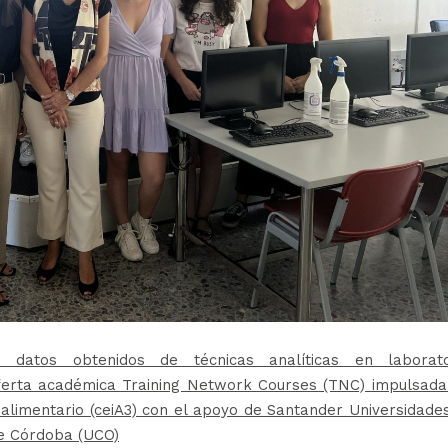
e datos obtenidos de técnicas analíticas en laborato
oferta académica Training Network Courses (TNC) impulsada
alimentario (ceiA3) con el apoyo de Santander Universidade
e Córdoba (UCO)