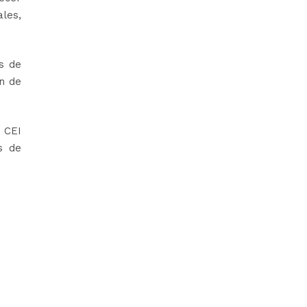
les,
s de
n de
 CEI
s de