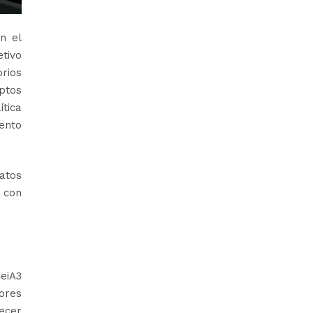
n el
tivo
orios
ptos
tica
iento
atos
 con
ceiA3
dores
recer