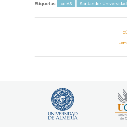
Etiquetas:
ceiA3
Santander Universida
Comp