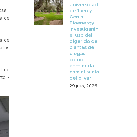
Universidad
cas |
de Jaén y
Genia
s de
Bioenergy
investigarán
el uso del
os de
digerido de
plantas de
atos
biogás
como
enmienda
l de
para el suelo
rto -
del olivar
29 julio, 2026