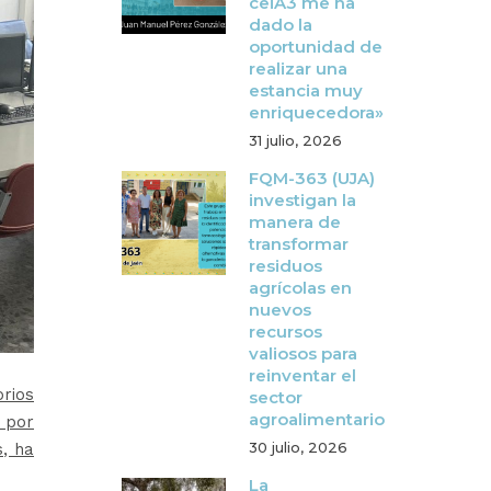
ceiA3 me ha
dado la
oportunidad de
realizar una
estancia muy
enriquecedora»
31 julio, 2026
FQM-363 (UJA)
investigan la
manera de
transformar
residuos
agrícolas en
nuevos
recursos
valiosos para
reinventar el
rios
sector
agroalimentario
 por
30 julio, 2026
s, ha
La