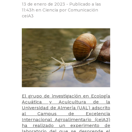
13 de enero de 2023 -
Publicado a las
11:43h
en
Ciencia
por
Comunicación
ceiA3
El grupo de investigación en Ecología
Acuática y Acuicultura de la
Universidad de Almería (UAL) adscrito
al Campus de Excelencia
Internacional Agroalimentario (ceiA3)
ha realizado un experimento de
laboratorio del que se desprende el