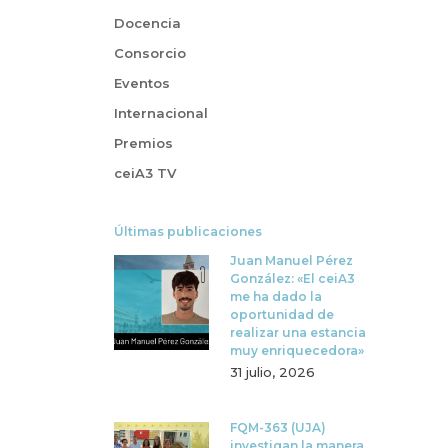
Docencia
Consorcio
Eventos
Internacional
Premios
ceiA3 TV
Últimas publicaciones
Juan Manuel Pérez
González: «El ceiA3
me ha dado la
oportunidad de
realizar una estancia
muy enriquecedora»
31 julio, 2026
FQM-363 (UJA)
investigan la manera