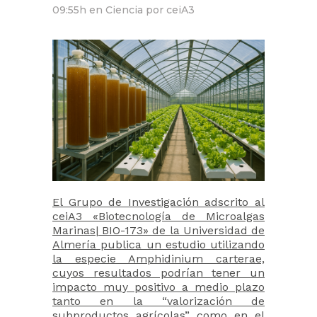
09:55h
en
Ciencia
por
ceiA3
El Grupo de Investigación adscrito al
ceiA3 «Biotecnología de Microalgas
Marinas| BIO-173» de la Universidad de
Almería publica un estudio utilizando
la especie Amphidinium carterae,
cuyos resultados podrían tener un
impacto muy positivo a medio plazo
tanto en la “valorización de
subproductos agrícolas” como en el