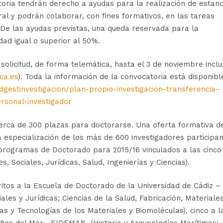
toria tendrán derecho a ayudas para la realización de estanc
al y podrán colaborar, con fines formativos, en las tareas
 De las ayudas previstas, una queda reservada para la
ad igual o superior al 50%.
olicitud, de forma telemática, hasta el 3 de noviembre inclu
uca.es
). Toda la información de la convocatoria está disponibl
dgestinvestigacion/plan-propio-investigacion-transferencia-
rsonal-investigador
cerca de 300 plazas para doctorarse. Una oferta formativa d
la especialización de los más de 600 investigadores participan
 programas de Doctorado para 2015/16 vinculados a las cinco
Sociales, Jurídicas, Salud, Ingenierías y Ciencias).
itos a la Escuela de Doctorado de la Universidad de Cádiz –
es y Jurídicas; Ciencias de la Salud, Fabricación, Materiale
ias y Tecnologías de los Materiales y Biomoléculas), cinco a l
dios del Mar –EIDEMAR- (Historia y Arqueologías Marítimas;