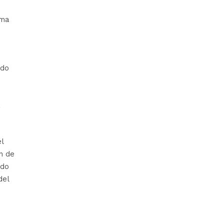
ima
ido
a
l
n de
ido
del