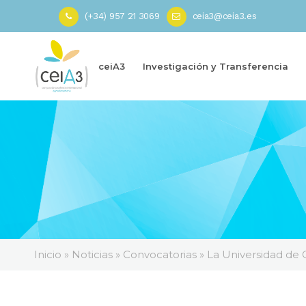
(+34) 957 21 3069
ceia3@ceia3.es
ceiA3
Investigación y Transferencia
Inicio
»
Noticias
»
Convocatorias
»
La Universidad de 