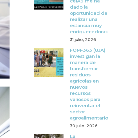
ceiA3 me ha
dado la
oportunidad de
realizar una
estancia muy
enriquecedora»
31 julio, 2026
FQM-363 (UJA)
investigan la
manera de
transformar
residuos
agrícolas en
nuevos
recursos
valiosos para
reinventar el
sector
agroalimentario
30 julio, 2026
La