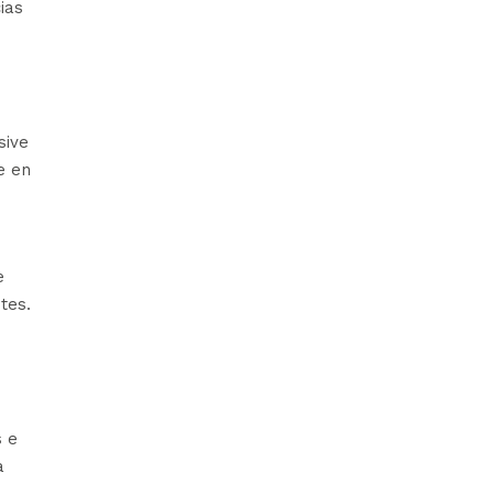
ias
sive
e en
e
tes.
s e
a