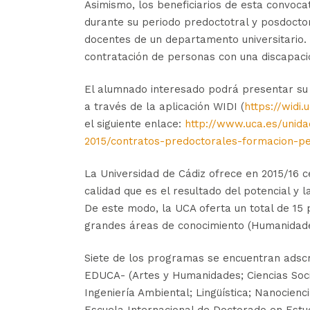
Asimismo, los beneficiarios de esta convoca
durante su periodo predoctotral y posdoctor
docentes de un departamento universitario.
contratación de personas con una discapacid
El alumnado interesado podrá presentar su s
a través de la aplicación WIDI (
https://widi.
el siguiente enlace:
http://www.uca.es/unida
2015/contratos-predoctorales-formacion-pe
La Universidad de Cádiz ofrece en 2015/16 
calidad que es el resultado del potencial y 
De este modo, la UCA oferta un total de 15
grandes áreas de conocimiento (Humanidades, 
Siete de los programas se encuentran adscr
EDUCA- (Artes y Humanidades; Ciencias Social
Ingeniería Ambiental; Lingüística; Nanocienc
Escuela Internacional de Doctorado en Estu