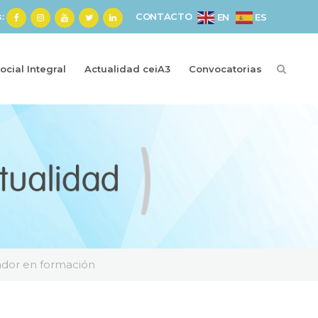
s:
CONTACTO
ES
EN
cial Integral
Actualidad ceiA3
Convocatorias
gador en formación