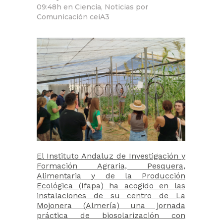
09:48h
en
Ciencia
,
Noticias
por
Comunicación ceiA3
El Instituto Andaluz de Investigación y
Formación Agraria, Pesquera,
Alimentaria y de la Producción
Ecológica (Ifapa) ha acogido en las
instalaciones de su centro de La
Mojonera (Almería) una jornada
práctica de biosolarización con