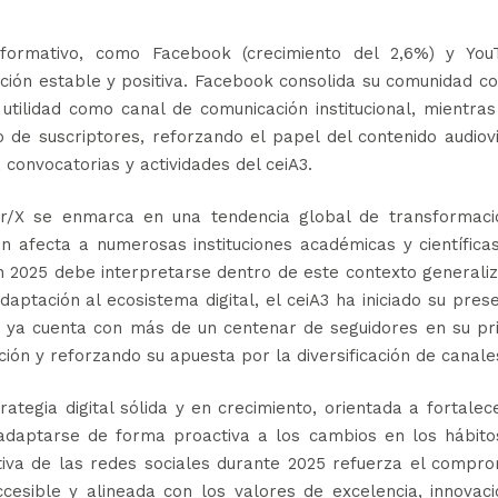
nformativo, como Facebook (crecimiento del 2,6%) y You
ución estable y positiva. Facebook consolida su comunidad c
utilidad como canal de comunicación institucional, mientra
de suscriptores, reforzando el papel del contenido audiovi
convocatorias y actividades del ceiA3.
er/X se enmarca en una tendencia global de transformaci
n afecta a numerosas instituciones académicas y científica
en 2025 debe interpretarse dentro de este contexto generali
aptación al ecosistema digital, el ceiA3 ha iniciado su pres
 ya cuenta con más de un centenar de seguidores en su pr
ión y reforzando su apuesta por la diversificación de canale
ategia digital sólida y en crecimiento, orientada a fortalec
y adaptarse de forma proactiva a los cambios en los hábit
tiva de las redes sociales durante 2025 refuerza el compro
cesible y alineada con los valores de excelencia, innovac