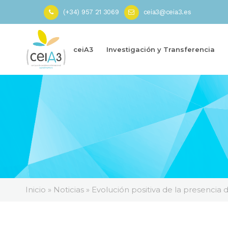
(+34) 957 21 3069
ceia3@ceia3.es
ceiA3
Investigación y Transferencia
Inicio
»
Noticias
»
Evolución positiva de la presencia d