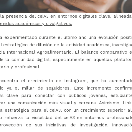
 la presencia del ceiA3 en entornos digitales clave, alinead
enidos académicos y divulgativos.
a experimentado durante el último año una evolución posit
 estratégico de difusión de la actividad académica, investig
ia Internacional Agroalimentario. El balance comparativo e
de la comunidad digital, especialmente en aquellas plataf
ario y profesional.
cuentra el crecimiento de Instagram, que ha aumentad
 ya el millar de seguidores. Este incremento confirm
l clave para conectar con públicos jóvenes, estudiant
zar una comunicación más visual y cercana. Asimismo, Link
 estratégica para el ceiA3, con un crecimiento superior al
 refuerza la visibilidad del ceiA3 en entornos profesiona
royección de sus iniciativas de investigación, innovaci