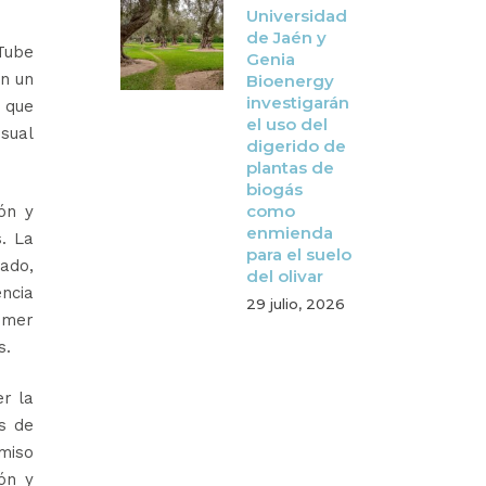
Universidad
de Jaén y
Tube
Genia
on un
Bioenergy
investigarán
s que
el uso del
sual
digerido de
plantas de
biogás
como
ón y
enmienda
s. La
para el suelo
zado,
del olivar
encia
29 julio, 2026
imer
s.
er la
os de
miso
ión y