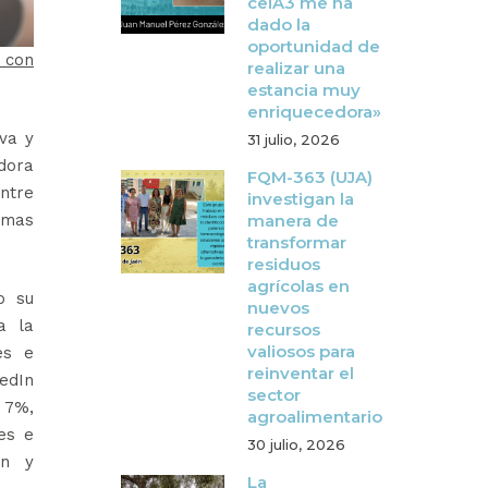
ceiA3 me ha
dado la
oportunidad de
a con
realizar una
estancia muy
enriquecedora»
iva y
31 julio, 2026
adora
FQM-363 (UJA)
ntre
investigan la
ormas
manera de
transformar
residuos
agrícolas en
o su
nuevos
a la
recursos
valiosos para
es e
reinventar el
edIn
sector
 7%,
agroalimentario
les e
30 julio, 2026
ón y
La