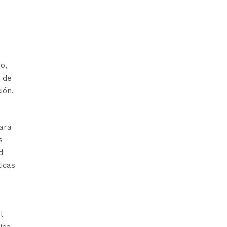
o,
e de
ión.
para
s
d
ticas
l