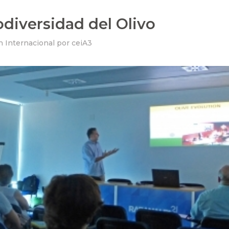
odiversidad del Olivo
n
Internacional
por
ceiA3