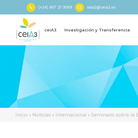
(+34) 957 21 3069
ceia3@ceia3.es
ceiA3
Investigación y Transferencia
Inicio
»
Noticias
»
Internacional
»
Seminario sobre la B