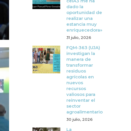
ceiA3 me ha
dado la
oportunidad de
realizar una
estancia muy
enriquecedora»
31 julio, 2026
FQM-363 (UJA)
investigan la
manera de
transformar
residuos
agrícolas en
nuevos
recursos
valiosos para
reinventar el
sector
agroalimentario
30 julio, 2026
La