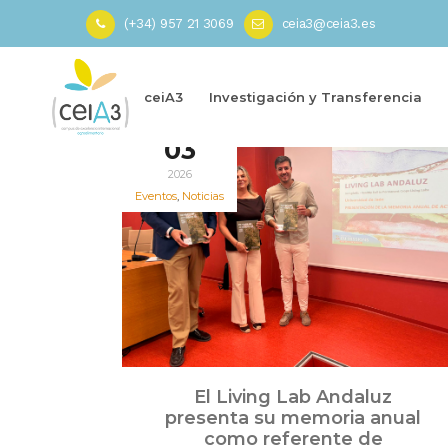
(+34) 957 21 3069
ceia3@ceia3.es
Inicio
»
ecosistema de innovación
ceiA3
Investigación y Transferencia
Jul
03
2026
Eventos
,
Noticias
El Living Lab Andaluz
presenta su memoria anual
como referente de