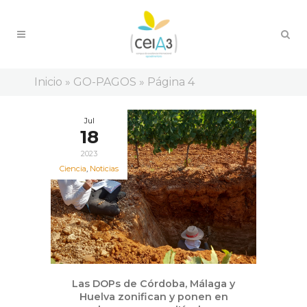
Inicio
»
GO-PAGOS
»
Página 4
Jul
18
2023
Ciencia
,
Noticias
Las DOPs de Córdoba, Málaga y
Huelva zonifican y ponen en