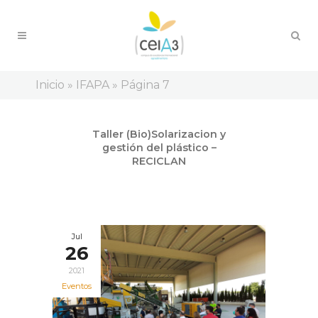
Inicio
»
IFAPA
»
Página 7
Sep
Taller (Bio)Solarizacion y
07
gestión del plástico –
2021
RECICLAN
Jul
26
2021
Eventos