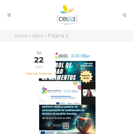
Inicio
»
olivo
»
Página 2
Jul
22
2025
Ciencia
,
Noticias