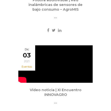
Píldora audiovisual | Red
inalámbricas de sensores de
bajo consumo – AgroMIS
...
Dic
03
2021
Eventos
Vídeo noticia | XI Encuentro
INNOVAGRO
...