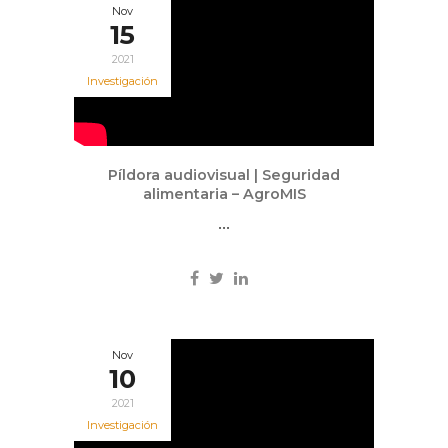
Nov
15
2021
Investigación
Píldora audiovisual | Seguridad
alimentaria – AgroMIS
...
Nov
10
2021
Investigación