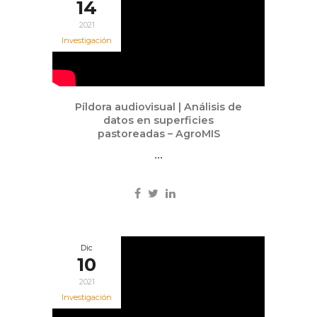
14
2021
Investigación
Píldora audiovisual | Análisis de
datos en superficies
pastoreadas – AgroMIS
...
Dic
10
2021
Investigación