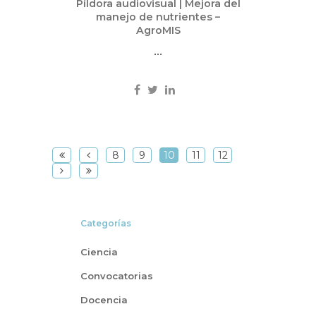
Píldora audiovisual | Mejora del
manejo de nutrientes –
AgroMIS
...
8
9
10
11
12
Categorías
Ciencia
Convocatorias
Docencia