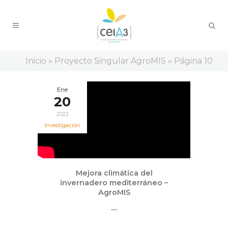
Inicio
»
Proyecto Singular AgroMIS
»
Página 10
Ene
20
2022
Investigación
Mejora climática del
invernadero mediterráneo –
AgroMIS
...