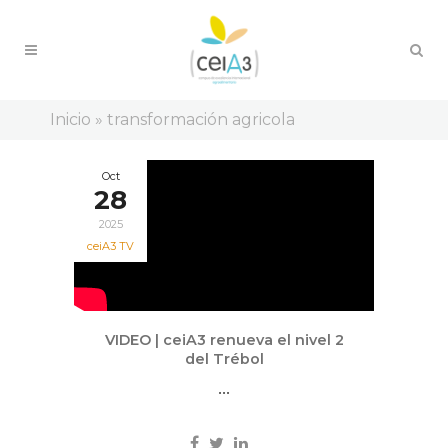
Inicio
»
transformación agricola
Oct
28
2025
ceiA3 TV
VIDEO | ceiA3 renueva el nivel 2
del Trébol
...