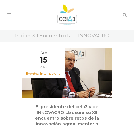
Inicio
»
XII Encuentro Red INNOVAGRO
Nov
15
2022
Eventos
,
Internacional
El presidente del ceia3 y de
INNOVAGRO clausura su XII
encuentro sobre retos de la
innovación agroalimentaria