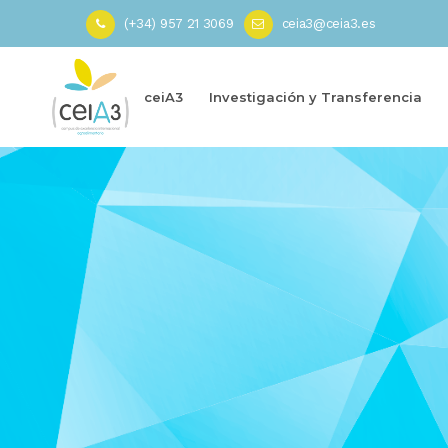
(+34) 957 21 3069
ceia3@ceia3.es
ceiA3
Investigación y Transferencia