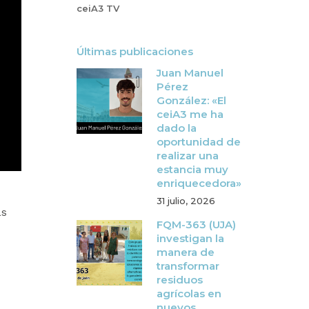
ceiA3 TV
Últimas publicaciones
Juan Manuel
Pérez
González: «El
ceiA3 me ha
dado la
oportunidad de
realizar una
estancia muy
enriquecedora»
31 julio, 2026
as
FQM-363 (UJA)
investigan la
manera de
transformar
residuos
agrícolas en
nuevos