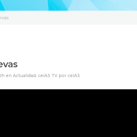
evas
evas
0h
en
Actualidad
,
ceiA3 TV
por
ceiA3