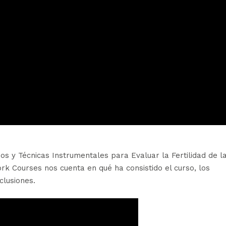
os y Técnicas Instrumentales para Evaluar la Fertilidad de l
rk Courses nos cuenta en qué ha consistido el curso, los
clusiones.