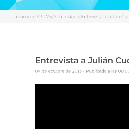
Inicio
»
ceiA3 TV
»
Actualidad
»
Entrevista a Julián Cu
Entrevista a Julián Cu
07 de octubre de 2013 -
Publicado a las 00:0