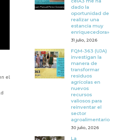
ceiA3 me ha
dado la
oportunidad de
realizar una
estancia muy
enriquecedora»
31 julio, 2026
FQM-363 (UJA)
investigan la
manera de
transformar
residuos
en el
agrícolas en
nuevos
ad
recursos
valiosos para
reinventar el
sector
agroalimentario
30 julio, 2026
La