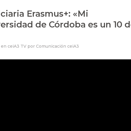
ciaria Erasmus+: «Mi
versidad de Córdoba es un 10 
en
ceiA3 TV
por
Comunicación ceiA3