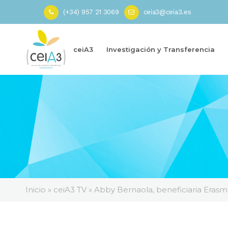
(+34) 957 21 3069
ceia3@ceia3.es
ceiA3
Investigación y Transferencia
Inicio
»
ceiA3 TV
»
Abby Bernaola, beneficiaria Erasmu