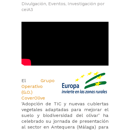
Divulgación
,
Eventos
,
Investigación
por
ceiA3
El
Grupo
Operativo
(G.O.)
CoverOlive
‘Adopción de TIC y nuevas cubiertas
vegetales adaptadas para mejorar el
suelo y biodiversidad del olivar’ ha
celebrado su jornada de presentación
al sector en Antequera (Málaga) para