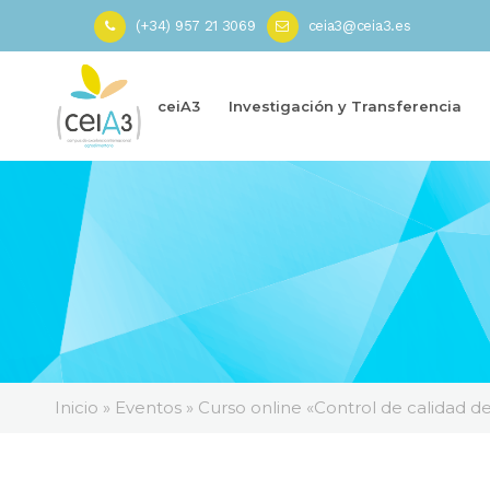
(+34) 957 21 3069
ceia3@ceia3.es
ceiA3
Investigación y Transferencia
Inicio
»
Eventos
»
Curso online «Control de calidad 