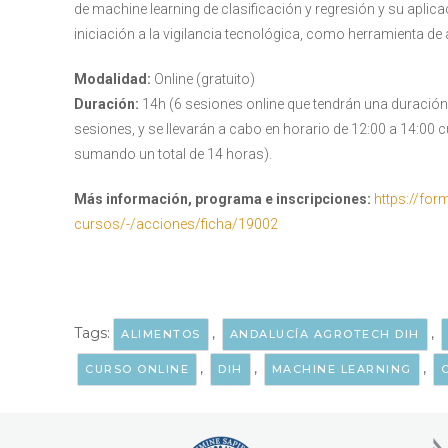
de machine learning de clasificación y regresión y su aplic
iniciación a la vigilancia tecnológica, como herramienta de
Modalidad:
Online (gratuito)
Duración:
14h (6 sesiones online que tendrán una duración 
sesiones, y se llevarán a cabo en horario de 12:00 a 14:00 c
sumando un total de 14 horas).
Más información, programa e inscripciones:
https://for
cursos/-/acciones/ficha/19002
Tags:
,
,
ALIMENTOS
ANDALUCÍA AGROTECH DIH
,
,
,
CURSO ONLINE
DIH
MACHINE LEARNING