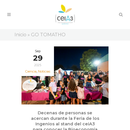
Inicio
»
GO TOMATHO
Sep
29
2025
Ciencia
,
Noticias
Decenas de personas se
acercan durante la Feria de los
Ingenios al stand del ceiA3
para conocer la Bioeconomía