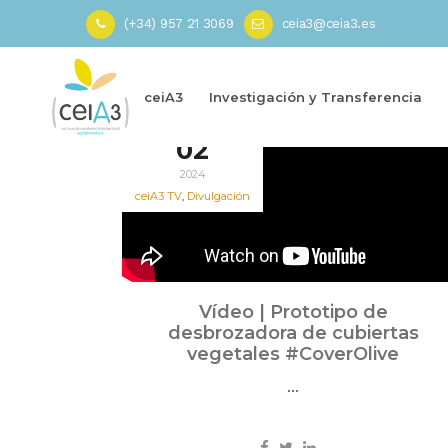
(+34) 957 21 3069
ceia3@ceia3.es
Inicio
»
Grupo Operativo CoverOlive
ceiA3
Investigación y Transferencia
Dic
02
2024
ceiA3 TV
,
Divulgación
Vídeo | Prototipo de
desbrozadora de cubiertas
vegetales #CoverOlive
...