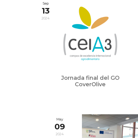
Sep
13
2024
Jornada final del GO
CoverOlive
May
09
2024