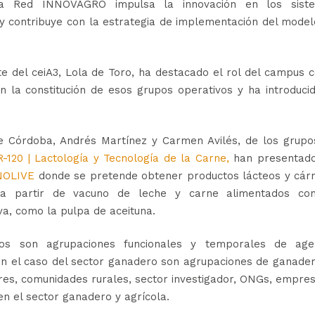
 la Red INNOVAGRO impulsa la innovación en los sist
y contribuye con la estrategia de implementación del mode
nte del ceiA3, Lola de Toro, ha destacado el rol del campus
 la constitución de esos grupos operativos y ha introduci
 de Córdoba, Andrés Martínez y Carmen Avilés, de los grupo
-120 | Lactología y Tecnología de la Carne,
han presentado
NOLIVE
donde se pretende obtener productos lácteos y cárn
s a partir de vacuno de leche y carne alimentados co
iva, como la pulpa de aceituna.
os son agrupaciones funcionales y temporales de age
 En el caso del sector ganadero son agrupaciones de ganade
ores, comunidades rurales, sector investigador, ONGs, empre
n el sector ganadero y agrícola.