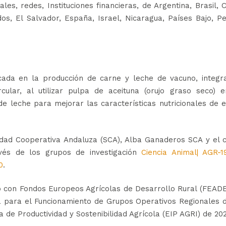
es, redes, Instituciones financieras, de Argentina, Brasil, C
os, El Salvador, España, Israel, Nicaragua, Países Bajo, P
ocada en la producción de carne y leche de vacuno, integr
cular, al utilizar pulpa de aceituna (orujo graso seco) e
e leche para mejorar las características nutricionales de 
ad Cooperativa Andaluza (SCA), Alba Ganaderos SCA y el c
vés de los grupos de investigación
Ciencia Animal| AGR-1
0
.
 con Fondos Europeos Agrícolas de Desarrollo Rural (FEADE
a para el Funcionamiento de Grupos Operativos Regionales 
 de Productividad y Sostenibilidad Agrícola (EIP AGRI) de 20