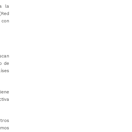
a la
(Red
n con
scan
io de
íses
iene
ctiva
ntros
smos