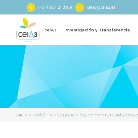
(+34) 957 21 3069
ceia3@ceia3.es
ceiA3
Investigación y Transferencia
Inicio
»
ceiA3 TV
»
Exponen los primeros resultados