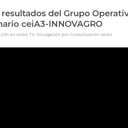
 resultados del Grupo Operati
nario ceiA3-INNOVAGRO
0:23h
en
ceiA3 TV
,
Divulgación
por
Comunicación ceiA3