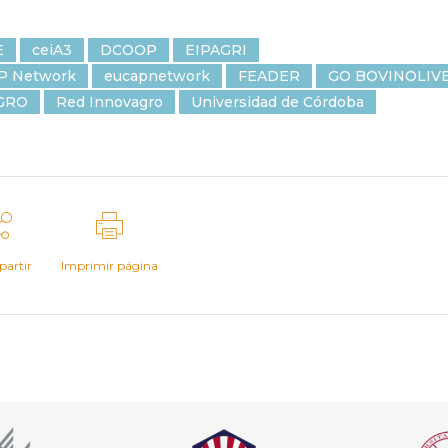
E
ceiA3
DCOOP
EIPAGRI
P Network
eucapnetwork
FEADER
GO BOVINOLIV
GRO
Red Innovagro
Universidad de Córdoba
artir
Imprimir página