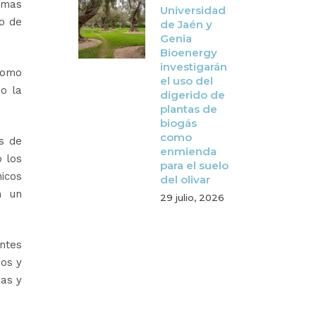
emas
Universidad
lo de
de Jaén y
Genia
Bioenergy
investigarán
 como
el uso del
do la
digerido de
plantas de
biogás
como
s de
enmienda
 los
para el suelo
icos
del olivar
n un
29 julio, 2026
ntes
ros y
sas y