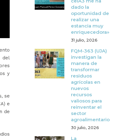
ceiA3 me ha
dado la
oportunidad de
realizar una
estancia muy
enriquecedora»
31 julio, 2026
ento
FQM-363 (UJA)
investigan la
 del
manera de
ores
transformar
vos y
residuos
agrícolas en
nuevos
recursos
s, se
valiosos para
CA) e
reinventar el
n de
sector
agroalimentario
30 julio, 2026
udios
La