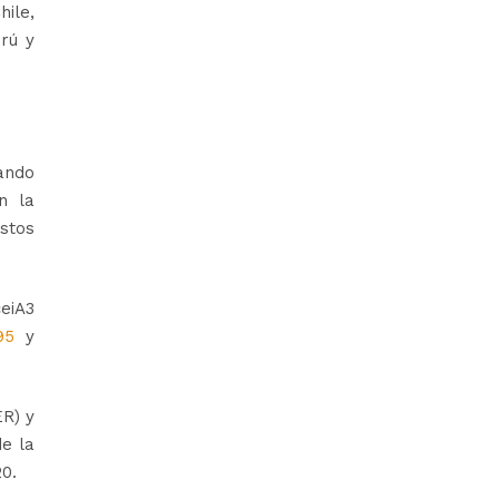
hile,
erú y
ando
n la
estos
eiA3
95
y
R) y
de la
20.