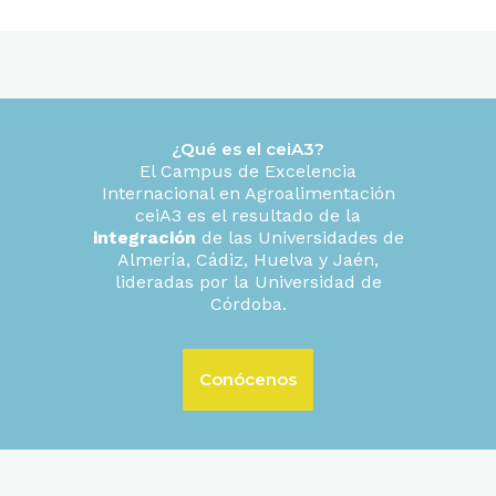
¿Qué es el ceiA3?
El Campus de Excelencia
Internacional en Agroalimentación
ceiA3 es el resultado de la
integración
de las Universidades de
Almería, Cádiz, Huelva y Jaén,
lideradas por la Universidad de
Córdoba.
Conócenos