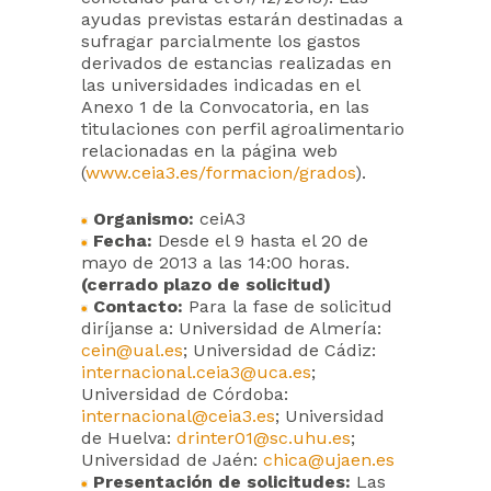
ayudas previstas estarán destinadas a
sufragar parcialmente los gastos
derivados de estancias realizadas en
las universidades indicadas en el
Anexo 1 de la Convocatoria, en las
titulaciones con perfil agroalimentario
relacionadas en la página web
(
www.ceia3.es/formacion/grados
).
Organismo:
ceiA3
Fecha:
Desde el 9 hasta el 20 de
mayo de 2013 a las 14:00 horas.
(cerrado plazo de solicitud)
Contacto:
Para la fase de solicitud
diríjanse a: Universidad de Almería:
cein@ual.es
; Universidad de Cádiz:
internacional.ceia3@uca.es
;
Universidad de Córdoba:
internacional@ceia3.es
; Universidad
de Huelva:
drinter01@sc.uhu.es
;
Universidad de Jaén:
chica@ujaen.es
Presentación de solicitudes:
Las