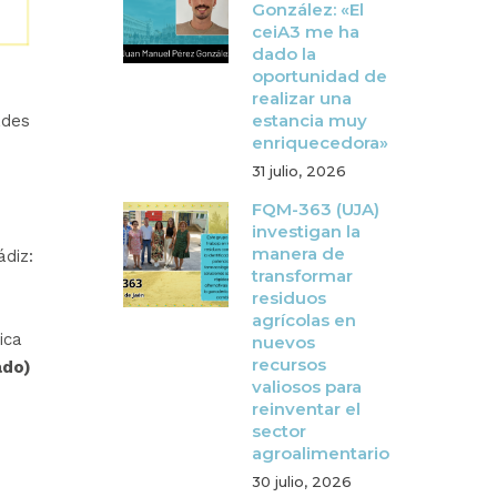
González: «El
ceiA3 me ha
dado la
oportunidad de
realizar una
estancia muy
ades
enriquecedora»
31 julio, 2026
FQM-363 (UJA)
investigan la
manera de
ádiz:
transformar
residuos
agrícolas en
ica
nuevos
recursos
ado)
valiosos para
reinventar el
sector
agroalimentario
30 julio, 2026