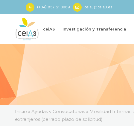
(+34) 957 21 3069
ceia3@ceia3.es
ceiA3
Investigación y Transferencia
Inicio
»
Ayudas y Convocatorias
»
Movilidad Internaci
extranjeros (cerrado plazo de solicitud)