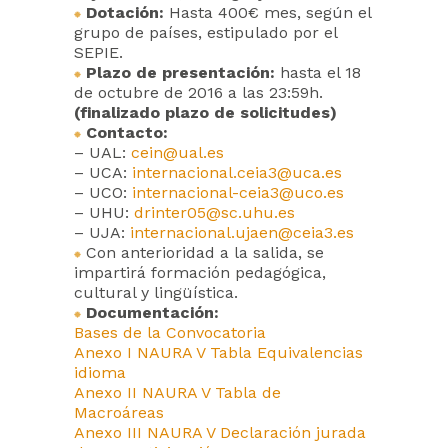
Dotación:
Hasta 400€ mes, según el
grupo de países, estipulado por el
SEPIE.
Plazo de presentación:
hasta el 18
de octubre de 2016 a las 23:59h.
(finalizado plazo de solicitudes)
Contacto:
– UAL:
cein@ual.es
– UCA:
internacional.ceia3@uca.es
– UCO:
internacional-ceia3@uco.es
– UHU:
drinter05@sc.uhu.es
– UJA:
internacional.ujaen@ceia3.es
Con anterioridad a la salida, se
impartirá formación pedagógica,
cultural y lingüística.
Documentación:
Bases de la Convocatoria
Anexo I NAURA V Tabla Equivalencias
idioma
Anexo II NAURA V Tabla de
Macroáreas
Anexo III NAURA V Declaración jurada