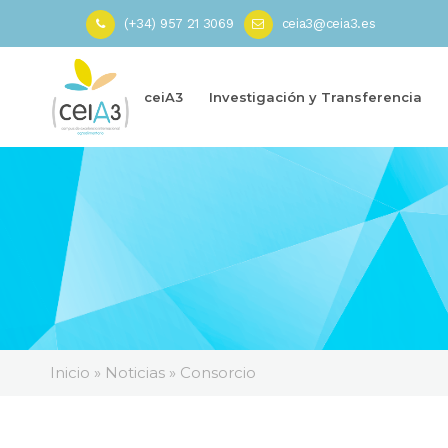
(+34) 957 21 3069
ceia3@ceia3.es
ceiA3
Investigación y Transferencia
Inicio
»
Noticias
»
Consorcio