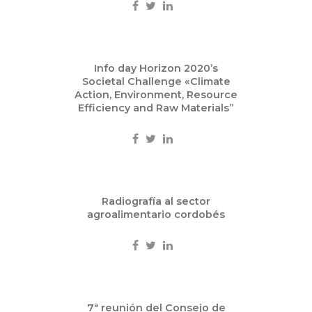
Sep
Info day Horizon 2020’s
30
Societal Challenge «Climate
2015
Action, Environment, Resource
Efficiency and Raw Materials”
Eventos
Sep
Radiografía al sector
30
agroalimentario cordobés
2015
Eventos
Sep
7ª reunión del Consejo de